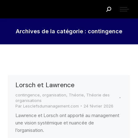
Recherche
:
Archives de la catégorie :
contingence
Lorsch et Lawrence
contingence
,
organisation
,
Théorie
,
Théorie des
organisations
Par
Lesclefsdumanagement.com
24 février 2026
Lawrence et Lorsch ont apporté au management
une vision systémique et nuancée de
l’organisation.