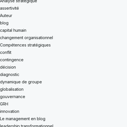
Analyse stratégique
assertivité
Auteur
blog
capital humain
changement organisationnel
Compétences stratégiques
conflit
contingence
décision
diagnostic
dynamique de groupe
globalisation
gouvernance
GRH
innovation
Le management en blog
leadership transformationnel