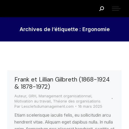
Recherche
:
Archives de l’étiquette :
Ergonomie
Frank et Lillian Gilbreth (1868-1924
& 1878-1972)
Auteur
,
GRH
,
Management organisationnel
,
Motivation au travail
,
Théorie des organisations
Par
Lesclefsdumanagement.com
16 mars 2025
Etiam scelerisque iaculis felis, eu sollicitudin arcu
hendrerit vitae. Aliquam eget dapibus nulla. In nulla
enim, fermentum nec placerat hendrerit, sagittis et