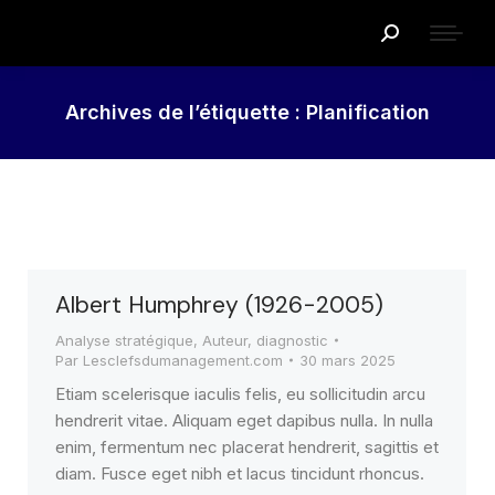
Recherche
:
Archives de l’étiquette :
Planification
Albert Humphrey (1926-2005)
Analyse stratégique
,
Auteur
,
diagnostic
Par
Lesclefsdumanagement.com
30 mars 2025
Etiam scelerisque iaculis felis, eu sollicitudin arcu
hendrerit vitae. Aliquam eget dapibus nulla. In nulla
enim, fermentum nec placerat hendrerit, sagittis et
diam. Fusce eget nibh et lacus tincidunt rhoncus.