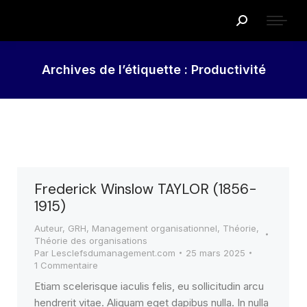
Recherche
:
Archives de l’étiquette :
Productivité
Frederick Winslow TAYLOR (1856-
1915)
Auteur
,
GRH
,
Management organisationnel
,
Théorie
,
Théorie des organisations
Par
Lesclefsdumanagement.com
25 mars 2025
1 Commentaire
Etiam scelerisque iaculis felis, eu sollicitudin arcu
hendrerit vitae. Aliquam eget dapibus nulla. In nulla