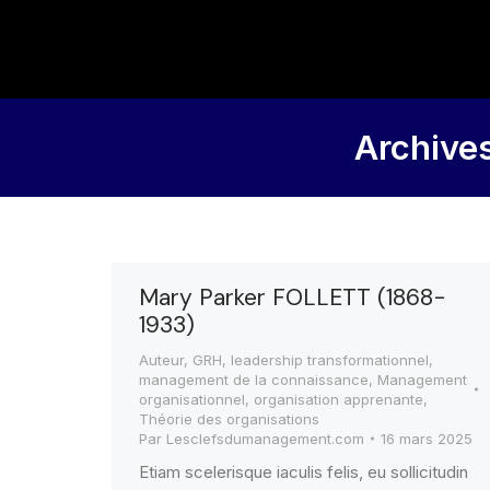
Archives
Mary Parker FOLLETT (1868-
1933)
Auteur
,
GRH
,
leadership transformationnel
,
management de la connaissance
,
Management
organisationnel
,
organisation apprenante
,
Théorie des organisations
Par
Lesclefsdumanagement.com
16 mars 2025
Etiam scelerisque iaculis felis, eu sollicitudin